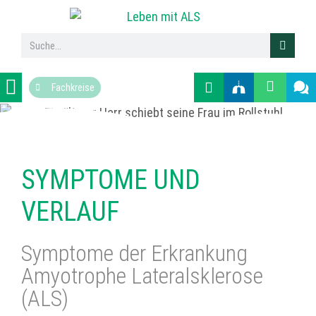
Fachkreise
Was ist ALS
Symptome und Verlauf
Therapie von ALS
Tipps für den Alltag
SYMPTOME UND
VERLAUF
Symptome der Erkrankung
Amyotrophe Lateralsklerose
(ALS)